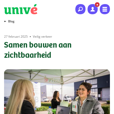
Naar hoofdinhoud
Naar hoofdnavigatie
Naar footer
Blog
27 februari 2025
Veilig verkeer
Samen bouwen aan
zichtbaarheid