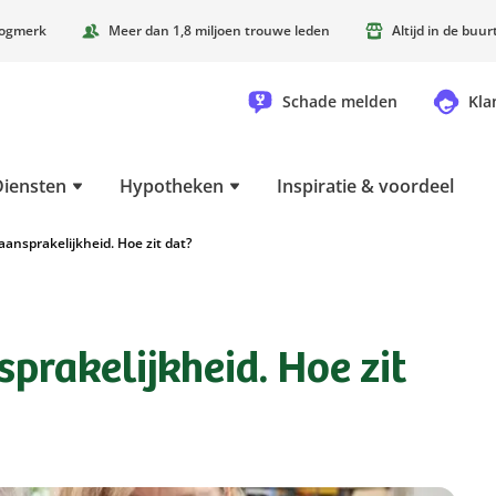
oogmerk
Meer dan 1,8 miljoen trouwe leden
Altijd in de buu
Schade melden
Kla
Diensten
Hypotheken
Inspiratie & voordeel
ansprakelijkheid. Hoe zit dat?
prakelijkheid. Hoe zit