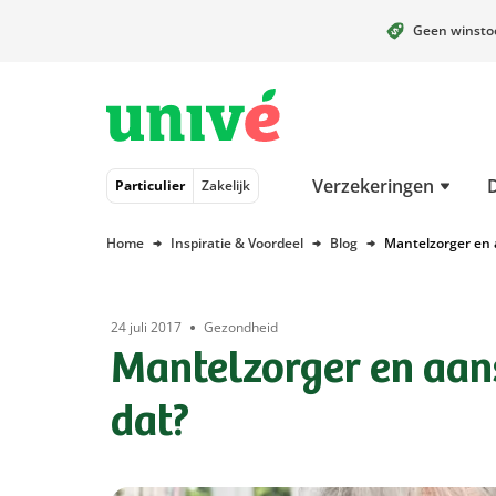
Geen winst
Naar hoofdinhoud
Naar hoofdnavigatie
Naar footer
Verzekeringen
Particulier
Zakelijk
Home
Inspiratie & Voordeel
Blog
Mantelzorger en a
24 juli 2017
Gezondheid
Mantelzorger en aans
dat?