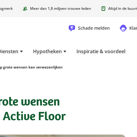
oogmerk
Meer dan 1,8 miljoen trouwe leden
Altijd in de buu
Schade melden
Kla
Diensten
Hypotheken
Inspiratie & voordeel
rp grote wensen kan verwezenlijken
grote wensen
 Active Floor