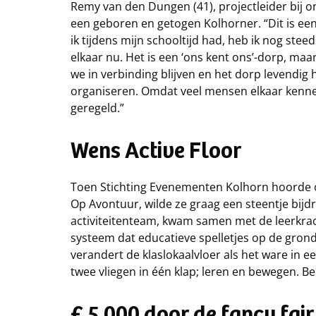
Remy van den Dungen (41), projectleider bij o
een geboren en getogen Kolhorner. “Dit is een
ik tijdens mijn schooltijd had, heb ik nog ste
elkaar nu. Het is een ‘ons kent ons’-dorp, maa
we in verbinding blijven en het dorp levendig 
organiseren. Omdat veel mensen elkaar kennen,
geregeld.”
Wens Active Floor
Toen Stichting Evenementen Kolhorn hoorde o
Op Avontuur, wilde ze graag een steentje bijd
activiteitenteam, kwam samen met de leerkrach
systeem dat educatieve spelletjes op de gron
verandert de klaslokaalvloer als het ware in een
twee vliegen in één klap; leren en bewegen. B