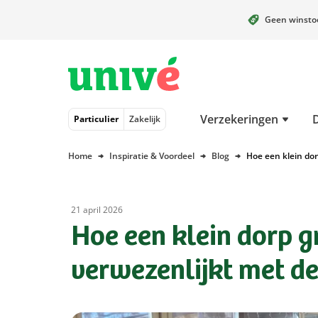
Geen winst
Naar hoofdinhoud
Naar hoofdnavigatie
Naar footer
Verzekeringen
Particulier
Zakelijk
Home
Inspiratie & Voordeel
Blog
Hoe een klein do
21 april 2026
Hoe een klein dorp 
verwezenlijkt met de