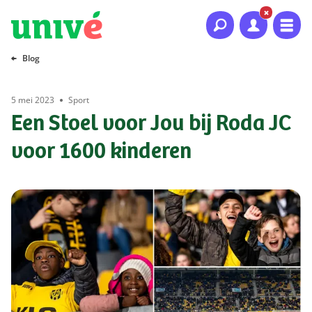
Naar hoofdinhoud
Naar hoofdnavigatie
Naar footer
Blog
5 mei 2023
Sport
Een Stoel voor Jou bij Roda JC
voor 1600 kinderen