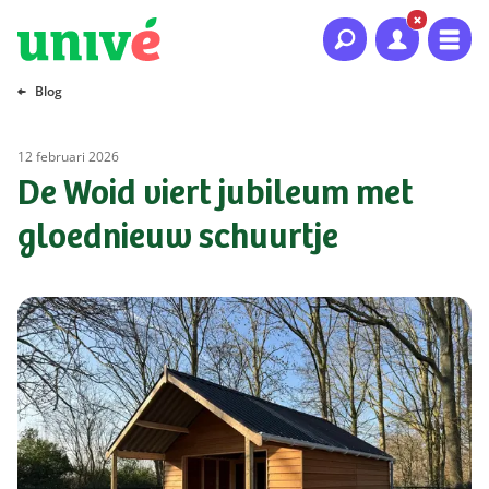
Naar hoofdinhoud
Naar hoofdnavigatie
Naar footer
Blog
12 februari 2026
De Woid viert jubileum met
gloednieuw schuurtje