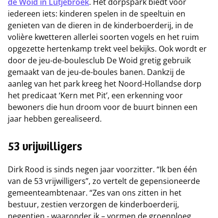
de Woid in Lutjebroek
. Het dorpspark biedt voor
iedereen iets: kinderen spelen in de speeltuin en
genieten van de dieren in de kinderboerderij, in de
volière kwetteren allerlei soorten vogels en het ruim
opgezette hertenkamp trekt veel bekijks. Ook wordt er
door de jeu-de-boulesclub De Woid gretig gebruik
gemaakt van de jeu-de-boules banen. Dankzij de
aanleg van het park kreeg het Noord-Hollandse dorp
het predicaat ‘Kern met Pit’, een erkenning voor
bewoners die hun droom voor de buurt binnen een
jaar hebben gerealiseerd.
53 vrijwilligers
Dirk Rood is sinds negen jaar voorzitter. “Ik ben één
van de 53 vrijwilligers”, zo vertelt de gepensioneerde
gemeenteambtenaar. “Zes van ons zitten in het
bestuur, zestien verzorgen de kinderboerderij,
negentien - waaronder ik – vormen de groenploeg,