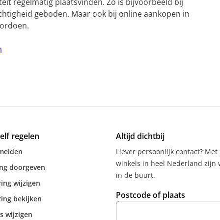
eit regelmatig plaatsvinden. Zo is bijvoorbeeld bij
chtigheid geboden. Maar ook bij online aankopen in
oordoen.
n
zelf regelen
Altijd dichtbij
melden
Liever persoonlijk contact? Met
winkels in heel Nederland zijn w
ing doorgeven
in de buurt.
ing wijzigen
Postcode of plaats
ing bekijken
s wijzigen