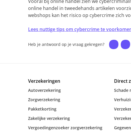
Vooral bij online handel zien we cybercriminalit
online handel in tweedehands artikelen voorzi
webshops kan het risico op cybercrime zich v
Lees nuttige tips om cybercrime te voorkome
Heb je antwoord op je vraag gekregen?
Verzekeringen
Direct 
Autoverzekering
Schade 
Zorgverzekering
Verhuiz
Pakketkorting
Verzeker
Zakelijke verzekering
Verzeker
Vergoedingenzoeker zorgverzekering
Gegeven