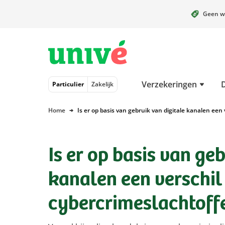
Geen w
Naar hoofdinhoud
Naar hoofdnavigatie
Naar footer
Verzekeringen
Particulier
Zakelijk
Home
Is er op basis van gebruik van digitale kanalen een
Is er op basis van ge
kanalen een verschil 
cybercrimeslachtoff