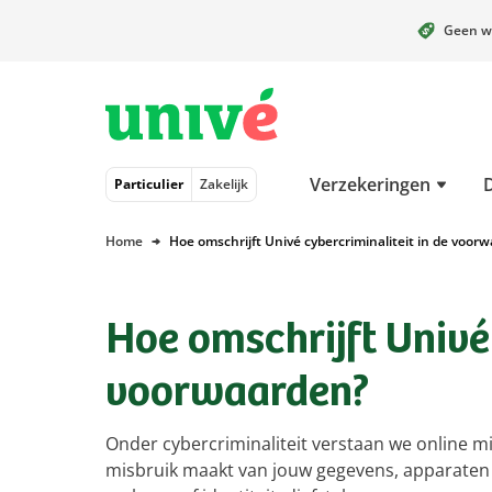
Geen w
Naar hoofdinhoud
Naar hoofdnavigatie
Naar footer
Verzekeringen
Particulier
Zakelijk
Home
Hoe omschrijft Univé cybercriminaliteit in de voor
Hoe omschrijft Univé 
voorwaarden?
Onder cybercriminaliteit verstaan we online 
misbruik maakt van jouw gegevens, apparaten 