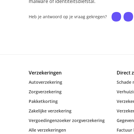
malware of identiteitsdiefstal.
Heb je antwoord op je vraag gekregen?
Verzekeringen
Direct 
Autoverzekering
Schade 
Zorgverzekering
Verhuiz
Pakketkorting
Verzeker
Zakelijke verzekering
Verzeker
Vergoedingenzoeker zorgverzekering
Gegeven
Alle verzekeringen
Factuur 