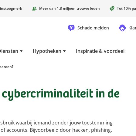
instoogmerk
Meer dan 1,8 miljoen trouwe leden
Tot 10% pa
Schade melden
Kla
Diensten
Hypotheken
Inspiratie & voordeel
waarden?
cybercriminaliteit in de
misbruik waarbij iemand zonder jouw toestemming
of accounts. Bijvoorbeeld door hacken, phishing,