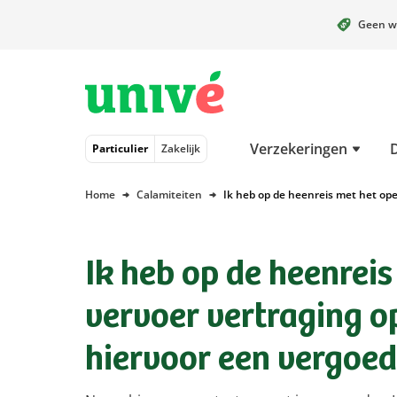
Geen w
Naar hoofdinhoud
Naar hoofdnavigatie
Naar footer
Verzekeringen
Particulier
Zakelijk
Home
Calamiteiten
Ik heb op de heenreis met het ope
Ik heb op de heenrei
vervoer vertraging op
hiervoor een vergoed