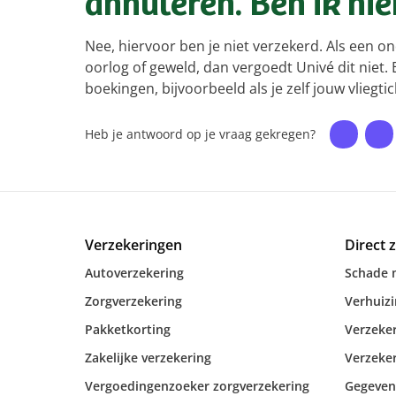
annuleren. Ben ik hi
Nee, hiervoor ben je niet verzekerd. Als een o
oorlog of geweld, dan vergoedt Univé dit niet. 
boekingen, bijvoorbeeld als je zelf jouw vliegti
Heb je antwoord op je vraag gekregen?
Verzekeringen
Direct 
Autoverzekering
Schade 
Zorgverzekering
Verhuiz
Pakketkorting
Verzeker
Zakelijke verzekering
Verzeker
Vergoedingenzoeker zorgverzekering
Gegeven