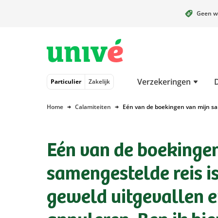
Geen w
Naar hoofdinhoud
Naar hoofdnavigatie
Naar footer
Verzekeringen
Particulier
Zakelijk
Home
Calamiteiten
Eén van de boekingen van mijn sam
Eén van de boekingen
samengestelde reis i
geweld uitgevallen e