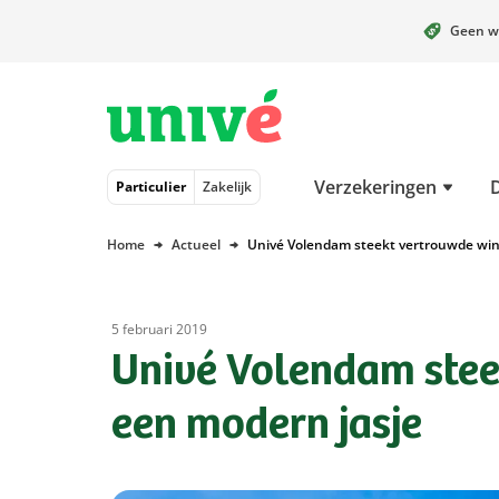
Geen w
Naar hoofdinhoud
Naar hoofdnavigatie
Naar footer
Verzekeringen
Particulier
Zakelijk
Home
Actueel
Univé Volendam steekt vertrouwde wink
5 februari 2019
Univé Volendam stee
een modern jasje