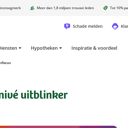
instoogmerk
Meer dan 1,8 miljoen trouwe leden
Tot 10% pa
Schade melden
Kla
Diensten
Hypotheken
Inspiratie & voordeel
ntfocus
nivé uitblinker