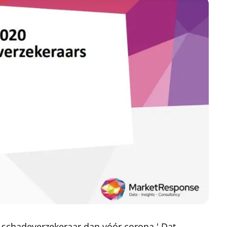
un schadeverzekeraar dan vóór corona.' Dat