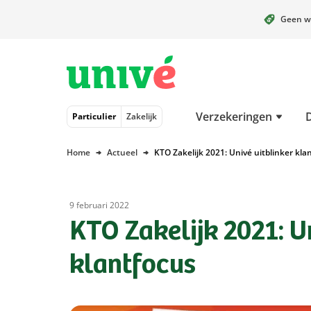
Geen w
Naar hoofdinhoud
Naar hoofdnavigatie
Naar footer
Verzekeringen
Particulier
Zakelijk
Home
Actueel
KTO Zakelijk 2021: Univé uitblinker kla
9 februari 2022
KTO Zakelijk 2021: U
klantfocus