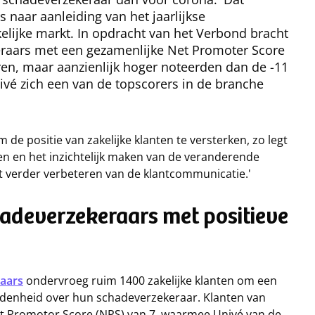
 naar aanleiding van het jaarlijkse
elijke markt. In opdracht van het Verbond bracht
eraars met een gezamenlijke Net Promoter Score
oren, maar aanzienlijk hoger noteerden dan de -11
ivé zich een van de topscorers in de branche
m de positie van zakelijke klanten te versterken, zo legt
en en het inzichtelijk maken van de veranderende
t verder verbeteren van de klantcommunicatie.'
hadeverzekeraars met positieve
aars
ondervroeg ruim 1400 zakelijke klanten om een
vredenheid over hun schadeverzekeraar. Klanten van
t Promotor Score (NPS) van 7, waarmee Univé van de