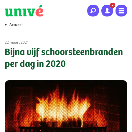
Naar hoofdinhoud
Naar hoofdnavigatie
Naar footer
Actueel
22 maart 2021
Bijna vijf schoorsteenbranden
per dag in 2020