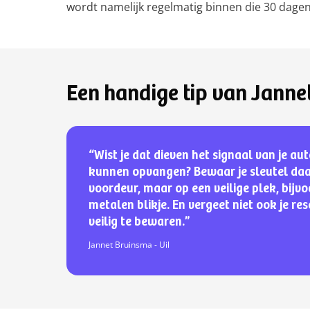
wordt namelijk regelmatig binnen die 30 dage
Een handige tip van Janne
“Wist je dat dieven het signaal van je au
kunnen opvangen? Bewaar je sleutel daar
voordeur, maar op een veilige plek, bijvo
metalen blikje. En vergeet niet ook je re
veilig te bewaren.”
Jannet Bruinsma - Uil