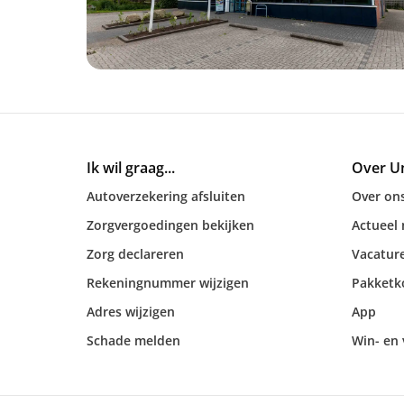
Ik wil graag...
Over U
Autoverzekering afsluiten
Over on
Zorgvergoedingen bekijken
Actueel
Zorg declareren
Vacatur
Rekeningnummer wijzigen
Pakketk
Adres wijzigen
App
Schade melden
Win- en 