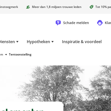
instoogmerk
Meer dan 1,8 miljoen trouwe leden
Tot 10% pa
Schade melden
Kla
Diensten
Hypotheken
Inspiratie & voordeel
um
Tentoonstelling