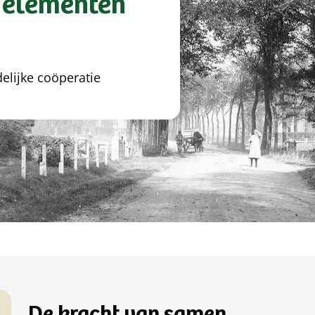
e elementen
delijke coöperatie