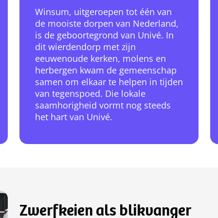
Winsum, uitgeroepen tot één van
de mooiste dorpen van Nederland,
is de geboortegrond van Univé. In
dit wierdendorp met zijn
eeuwenoude kerken, molens en
herbergen kwam de gemeenschap
samen om elkaar te helpen in tijden
van tegenspoed. Die lokale
saamhorigheid vormt nog steeds
het hart van Univé.
Zwerfkeien als blikvanger