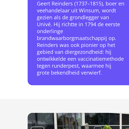
Geert Reinders (1737–1815), boer en
veehandelaar uit Winsum, wordt
gezien als de grondlegger van
Univé. Hij richtte in 1794 de eerste
onderlinge
brandwaarborgmaatschappij op.
Reinders was ook pionier op het
gebied van diergezondheid: hij
ontwikkelde een vaccinatiemethode
tegen runderpest, waarmee hij
grote bekendheid verwierf.