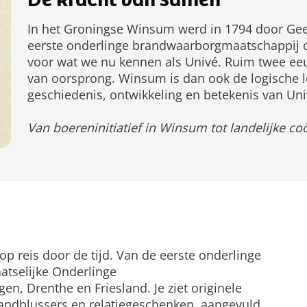
De kracht van samen
In het Groningse Winsum werd in 1794 door Gee
eerste onderlinge brandwaarborgmaatschappij 
voor wat we nu kennen als Univé. Ruim twee eeu
van oorsprong. Winsum is dan ook de logische lo
geschiedenis, ontwikkeling en betekenis van Un
Van boereninitiatief in Winsum tot landelijke co
?
p reis door de tijd. Van de eerste onderlinge
aatselijke Onderlinge
, Drenthe en Friesland. Je ziet originele
randblussers en relatiegeschenken, aangevuld