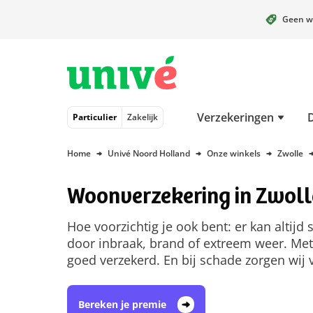
Geen w
Naar hoofdinhoud
Naar hoofdnavigatie
Naar footer
Verzekeringen
Particulier
Zakelijk
Home
Univé Noord Holland
Onze winkels
Zwolle
Woonverzekering in Zwoll
Hoe voorzichtig je ook bent: er kan altijd
door inbraak, brand of extreem weer. Met
goed verzekerd. En bij schade zorgen wij 
Bereken je premie