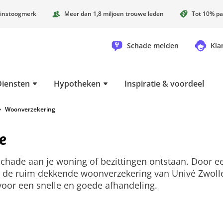
instoogmerk
Meer dan 1,8 miljoen trouwe leden
Tot 10% pa
Schade melden
Kla
Diensten
Hypotheken
Inspiratie & voordeel
Woonverzekering
e
 schade aan je woning of bezittingen ontstaan. Door e
 de ruim dekkende woonverzekering van Univé Zwolle z
voor een snelle en goede afhandeling.