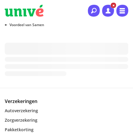
Naar hoofdinhoud
Naar hoofdnavigatie
Naar footer
Voordeel van Samen
Verzekeringen
Autoverzekering
Zorgverzekering
Pakketkorting