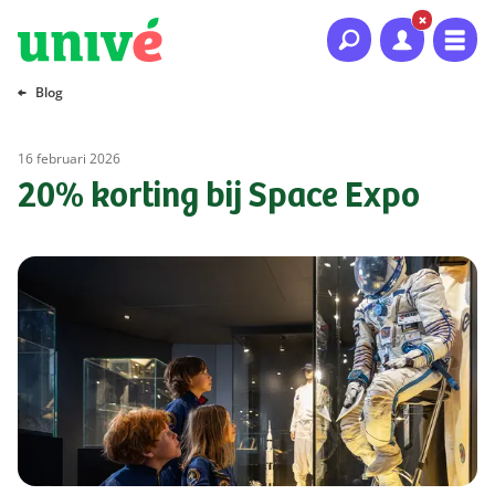
Naar hoofdinhoud
Naar hoofdnavigatie
Naar footer
Blog
16 februari 2026
20% korting bij Space Expo