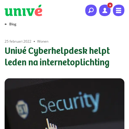
Naar hoofdinhoud
Naar hoofdnavigatie
Naar footer
Blog
25 februari 2022
Wonen
Univé Cyberhelpdesk helpt
leden na internetoplichting