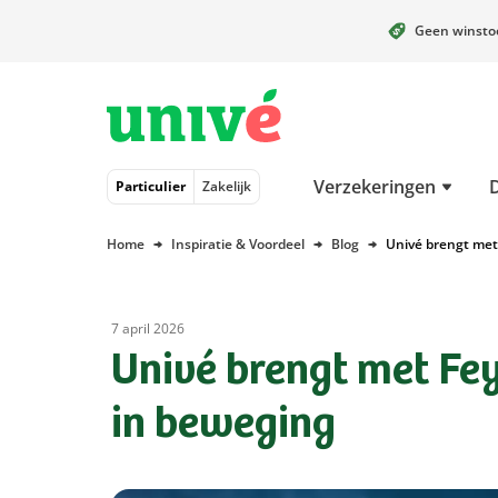
Geen winst
Naar hoofdinhoud
Naar hoofdnavigatie
Naar footer
Verzekeringen
Particulier
Zakelijk
Home
Inspiratie & Voordeel
Blog
Univé brengt met
7 april 2026
Univé brengt met Fe
in beweging