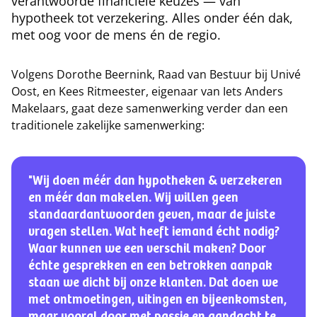
verantwoorde financiële keuzes — van
hypotheek tot verzekering. Alles onder één dak,
met oog voor de mens én de regio.
Volgens Dorothe Beernink, Raad van Bestuur bij Univé
Oost, en Kees Ritmeester, eigenaar van Iets Anders
Makelaars, gaat deze samenwerking verder dan een
traditionele zakelijke samenwerking:
"Wij doen méér dan hypotheken & verzekeren
en méér dan makelen. Wij willen geen
standaardantwoorden geven, maar de juiste
vragen stellen. Wat heeft iemand écht nodig?
Waar kunnen we een verschil maken? Door
échte gesprekken en een betrokken aanpak
staan we dicht bij onze klanten. Dat doen we
met ontmoetingen, uitingen en bijeenkomsten,