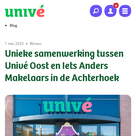
Naar hoofdinhoud
Naar hoofdnavigatie
Naar footer
Blog
1 mei 2025
Wonen
Unieke samenwerking tussen
Univé Oost en Iets Anders
Makelaars in de Achterhoek