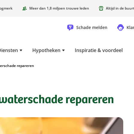
oogmerk
Meer dan 1,8 miljoen trouwe leden
Altijd in de buu
Schade melden
Kla
Diensten
Hypotheken
Inspiratie & voordeel
terschade repareren
 waterschade repareren