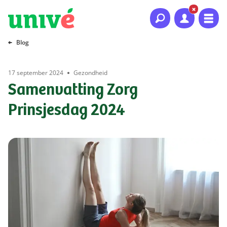
Naar hoofdinhoud
Naar hoofdnavigatie
Naar footer
Blog
17 september 2024
Gezondheid
Samenvatting Zorg
Prinsjesdag 2024