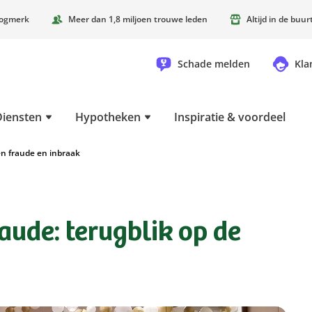
oogmerk
Meer dan 1,8 miljoen trouwe leden
Altijd in de buu
Schade melden
Kla
Diensten
Hypotheken
Inspiratie & voordeel
n fraude en inbraak
aude: terugblik op de