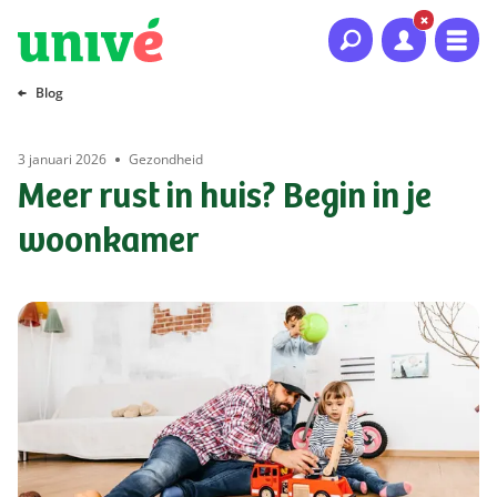
Naar hoofdinhoud
Naar hoofdnavigatie
Naar footer
Blog
3 januari 2026
Gezondheid
Meer rust in huis? Begin in je
woonkamer