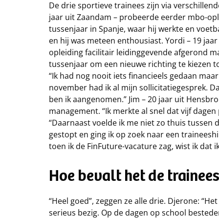
De drie sportieve trainees zijn via verschille
jaar uit Zaandam – probeerde eerder mbo-opl
tussenjaar in Spanje, waar hij werkte en voet
en hij was meteen enthousiast. Yordi – 19 jaar
opleiding facilitair leidinggevende afgerond 
tussenjaar om een nieuwe richting te kiezen to
“Ik had nog nooit iets financieels gedaan maar t
november had ik al mijn sollicitatiegesprek. 
ben ik aangenomen.” Jim – 20 jaar uit Hensbro
management. “Ik merkte al snel dat vijf dagen p
“Daarnaast voelde ik me niet zo thuis tussen
gestopt en ging ik op zoek naar een traineeshi
toen ik de FinFuture-vacature zag, wist ik dat i
Hoe bevalt het de trainee
“Heel goed”, zeggen ze alle drie. Djerone: “Het 
serieus bezig. Op de dagen op school besteden 