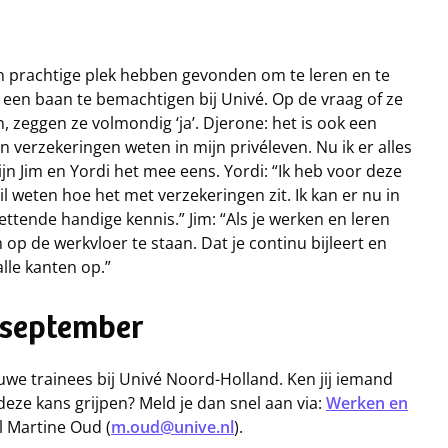
n prachtige plek hebben gevonden om te leren en te
 een baan te bemachtigen bij Univé. Op de vraag of ze
zeggen ze volmondig ‘ja’. Djerone: het is ook een
n verzekeringen weten in mijn privéleven. Nu ik er alles
zijn Jim en Yordi het mee eens. Yordi: “Ik heb voor deze
 weten hoe het met verzekeringen zit. Ik kan er nu in
ettende handige kennis.” Jim: “Als je werken en leren
op de werkvloer te staan. Dat je continu bijleert en
lle kanten op.”
n september
uwe trainees bij Univé Noord-Holland. Ken jij iemand
g deze kans grijpen? Meld je dan snel aan via:
Werken en
l Martine Oud (
m.oud@unive.nl
).