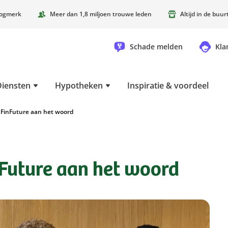
oogmerk
Meer dan 1,8 miljoen trouwe leden
Altijd in de buu
Schade melden
Kla
Diensten
Hypotheken
Inspiratie & voordeel
n FinFuture aan het woord
nFuture aan het woord