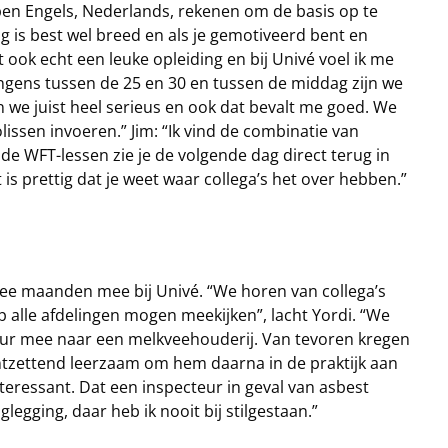
en Engels, Nederlands, rekenen om de basis op te
g is best wel breed en als je gemotiveerd bent en
het ook echt een leuke opleiding en bij Univé voel ik me
gens tussen de 25 en 30 en tussen de middag zijn we
jn we juist heel serieus en ook dat bevalt me goed. We
issen invoeren.” Jim: “Ik vind de combinatie van
 de WFT-lessen zie je de volgende dag direct terug in
is prettig dat je weet waar collega’s het over hebben.”
wee maanden mee bij Univé. “We horen van collega’s
p alle afdelingen mogen meekijken”, lacht Yordi. “We
eur mee naar een melkveehouderij. Van tevoren kregen
ontzettend leerzaam om hem daarna in de praktijk aan
nteressant. Dat een inspecteur in geval van asbest
egging, daar heb ik nooit bij stilgestaan.”