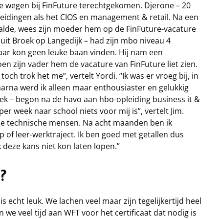
nde wegen bij FinFuture terechtgekomen. Djerone – 20
eidingen als het CIOS en management & retail. Na een
balde, wees zijn moeder hem op de FinFuture-vacature
 uit Broek op Langedijk – had zijn mbo niveau 4
maar kon geen leuke baan vinden. Hij nam een
en zijn vader hem de vacature van FinFuture liet zien.
och trok het me”, vertelt Yordi. “Ik was er vroeg bij, in
Daarna werd ik alleen maar enthousiaster en gelukkig
ek – begon na de havo aan hbo-opleiding business it &
er week naar school niets voor mij is”, vertelt Jim.
 de technische mensen. Na acht maanden ben ik
p of leer-werktraject. Ik ben goed met getallen dus
k deze kans niet kon laten lopen.”
s?
is echt leuk. We lachen veel maar zijn tegelijkertijd heel
we veel tijd aan WFT voor het certificaat dat nodig is