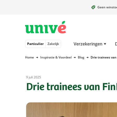
Geen winst
Naar hoofdinhoud
Naar hoofdnavigatie
Naar footer
Verzekeringen
Particulier
Zakelijk
Home
Inspiratie & Voordeel
Blog
Drie trainees va
9 juli 2025
Drie trainees van Fi