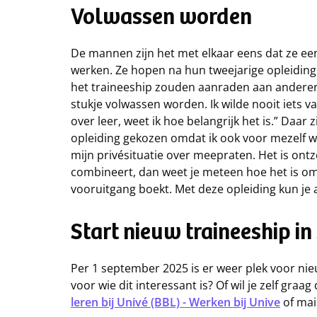
Volwassen worden
De mannen zijn het met elkaar eens dat ze ee
werken. Ze hopen na hun tweejarige opleiding
het traineeship zouden aanraden aan anderen, 
stukje volwassen worden. Ik wilde nooit iets va
over leer, weet ik hoe belangrijk het is.” Daar 
opleiding gekozen omdat ik ook voor mezelf wil
mijn privésituatie over meepraten. Het is ontz
combineert, dan weet je meteen hoe het is om 
vooruitgang boekt. Met deze opleiding kun je a
Start nieuw traineeship i
Per 1 september 2025 is er weer plek voor nie
voor wie dit interessant is? Of wil je zelf graa
leren bij Univé (BBL) - Werken bij Unive
of mai