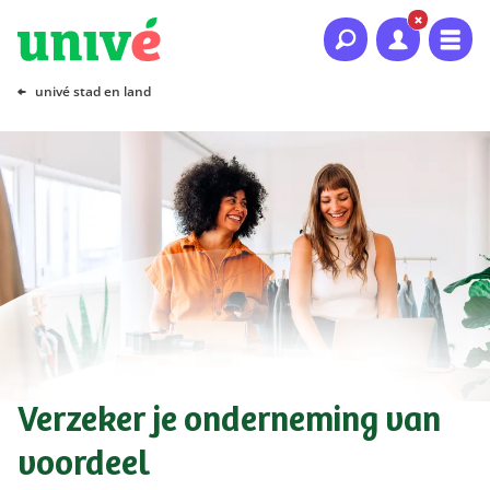
Naar hoofdinhoud
Naar hoofdnavigatie
Naar footer
univé stad en land
Verzeker je onderneming van
voordeel