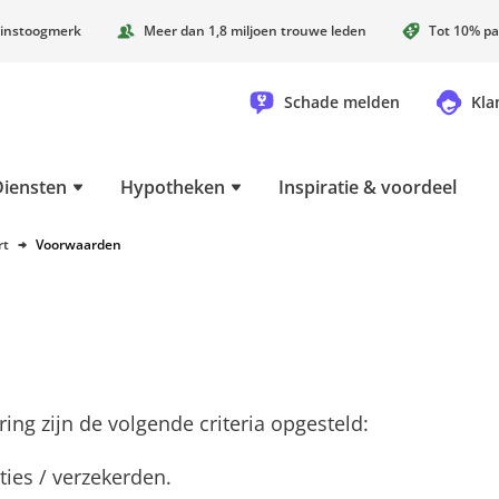
instoogmerk
Meer dan 1,8 miljoen trouwe leden
Tot 10% pa
Schade melden
Kla
Diensten
Hypotheken
Inspiratie & voordeel
rt
Voorwaarden
g zijn de volgende criteria opgesteld:
ties / verzekerden.