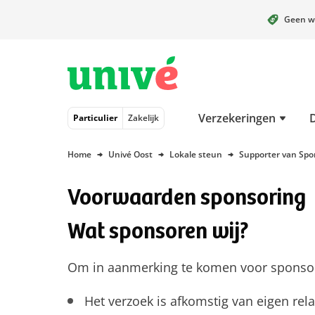
Geen w
Naar hoofdinhoud
Naar hoofdnavigatie
Naar footer
Verzekeringen
Particulier
Zakelijk
Home
Univé Oost
Lokale steun
Supporter van Spo
Voorwaarden sponsoring
Wat sponsoren wij?
Om in aanmerking te komen voor sponsorin
Het verzoek is afkomstig van eigen rela