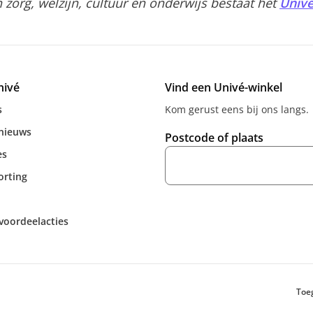
zorg, welzijn, cultuur en onderwijs bestaat het
Univé
nivé
Vind een Univé-winkel
s
Kom gerust eens bij ons langs.
 nieuws
Postcode of plaats
es
orting
voordeelacties
Toe