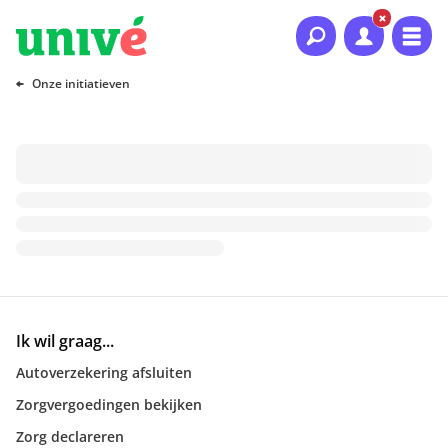
Naar hoofdinhoud
Naar hoofdnavigatie
Naar footer
Onze initiatieven
Ik wil graag...
Autoverzekering afsluiten
Zorgvergoedingen bekijken
Zorg declareren