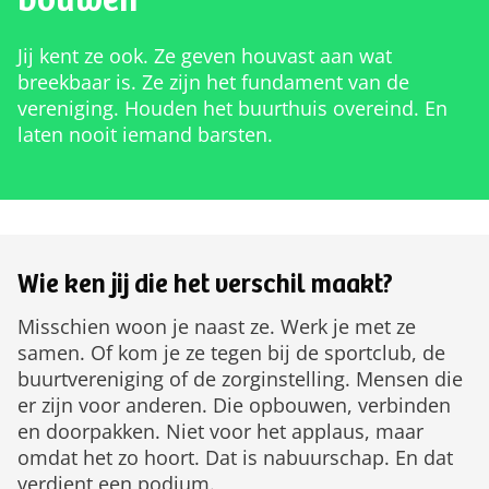
bouwen
Jij kent ze ook. Ze geven houvast aan wat
breekbaar is. Ze zijn het fundament van de
vereniging. Houden het buurthuis overeind. En
laten nooit iemand barsten.
Wie ken jij die het verschil maakt?
Misschien woon je naast ze. Werk je met ze
samen. Of kom je ze tegen bij de sportclub, de
buurtvereniging of de zorginstelling. Mensen die
er zijn voor anderen. Die opbouwen, verbinden
en doorpakken. Niet voor het applaus, maar
omdat het zo hoort. Dat is nabuurschap. En dat
verdient een podium.