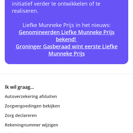
initiatief verder te ontwikkelen of te
realiseren.
Liefke Munneke Prijs in het nieuws:
Genomineerden Liefke Munneke Prijs
bekend!
Groninger Gasberaad wint eerste Liefke
Munneke Prijs
Ik wil graag...
Autoverzekering afsluiten
Zorgvergoedingen bekijken
Zorg declareren
Rekeningnummer wijzigen