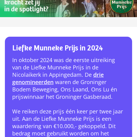
Liefke Munneke Prijs in 2024
In oktober 2024 was de eerste uitreiking
van de Liefke Munneke Prijs in de
Nicolaikerk in Appingedam. De
drie
genomineerden
waren de Groninger
Bodem Beweging, Ons Laand, Ons Lu én
prijswinnaar het Groninger Gasberaad.
We reiken deze prijs één keer per twee jaar
uit. Aan de Liefke Munneke Prijs is een
waardering van €10.000,- gekoppeld. Dit
bedrag moet gebruikt worden om het