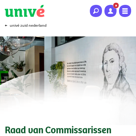
Naar hoofdinhoud
Naar hoofdnavigatie
Naar footer
univé zuid nederland
Raad van Commissarissen