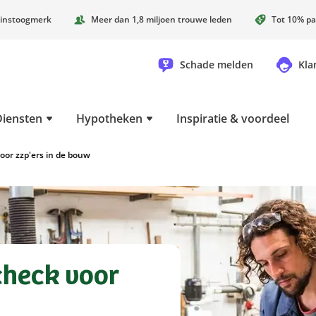
instoogmerk
Meer dan 1,8 miljoen trouwe leden
Tot 10% pa
Schade melden
Kla
Diensten
Hypotheken
Inspiratie & voordeel
oor zzp'ers in de bouw
check voor