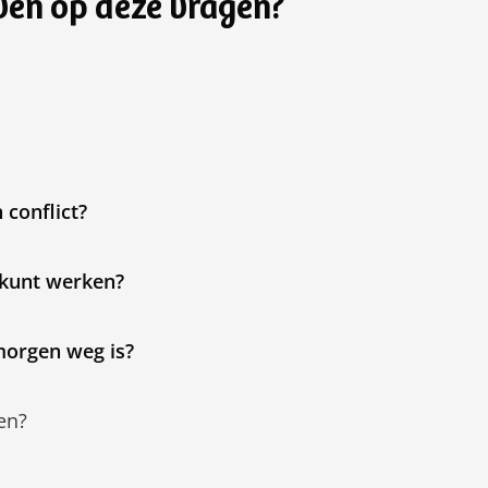
even op deze vragen?
 conflict?
t kunt werken?
morgen weg is?
en?