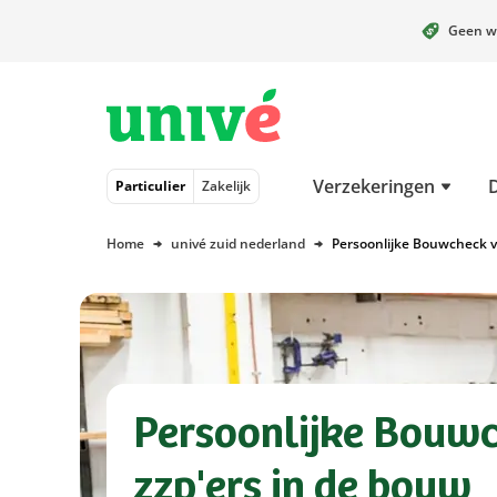
Geen w
Naar hoofdinhoud
Naar hoofdnavigatie
Naar footer
Verzekeringen
Particulier
Zakelijk
Home
univé zuid nederland
Persoonlijke Bouwcheck v
Persoonlijke Bouw
zzp'ers in de bouw