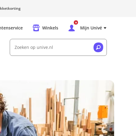
kketkorting
ntenservice
Winkels
Mijn Univé
Zoeken op unive.nl