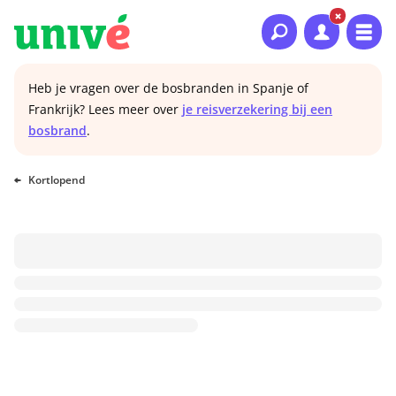
Naar hoofdinhoud
Naar hoofdnavigatie
Naar footer
Heb je vragen over de bosbranden in Spanje of
Frankrijk? Lees meer over
je reisverzekering bij een
bosbrand
.
Kortlopend