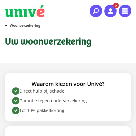
Naar hoofdinhoud
Naar hoofdnavigatie
Naar footer
Woonverzekering
Uw woonverzekering
Waarom kiezen voor Univé?
Direct hulp bij schade
Garantie tegen onderverzekering
Tot 10% pakketkorting