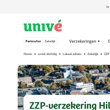
In
Naar hoofdinhoud
Naar hoofdnavigatie
Naar footer
Verzekeringen
Particulier
Zakelijk
Home
univé dichtbij
Lokaal advies
Zakelijk
ZZP
ZZP-verzekering Hi