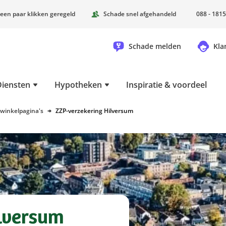
 een paar klikken geregeld
Schade snel afgehandeld
088 - 1815
Schade melden
Kla
Diensten
Hypotheken
Inspiratie & voordeel
 winkelpagina's
ZZP-verzekering Hilversum
lversum