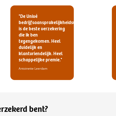
"De Univé
bedrijfsaansprakelijkheidsverzekering
is de beste verzekering
die ik ben
tegengekomen. Heel
duidelijk en
klantvriendelijk. Heel
schappelijke premie."
Antoinette Leerdam
erzekerd bent?