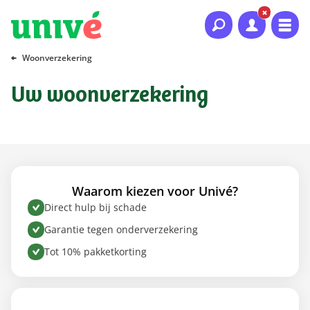
Naar hoofdinhoud
Naar hoofdnavigatie
Naar footer
Woonverzekering
Uw woonverzekering
Waarom kiezen voor Univé?
Direct hulp bij schade
Garantie tegen onderverzekering
Tot 10% pakketkorting