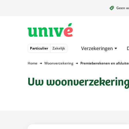
Geen w
Naar hoofdinhoud
Naar hoofdnavigatie
Naar footer
Verzekeringen
Particulier
Zakelijk
Home
Woonverzekering
Premieberekenen en afsluite
Uw woonverzekerin