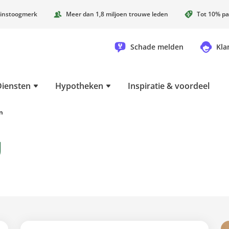
instoogmerk
Meer dan 1,8 miljoen trouwe leden
Tot 10% pa
Schade melden
Kla
Diensten
Hypotheken
Inspiratie & voordeel
n
g