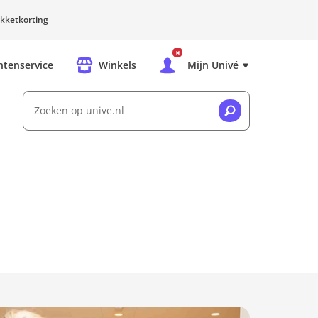
kketkorting
ntenservice
Winkels
Mijn Univé
Zoeken op unive.nl